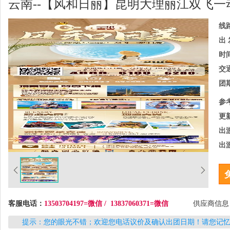
云南--【风和日丽】昆明大理丽江双飞一
线
出 
时
交
团
参
更
出
出
客服电话：
13503704197=微信 / 13837060371=微信
供应商信
提示：您的眼光不错；欢迎您电话议价及确认出团日期！请您记