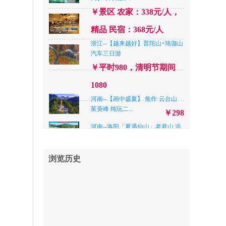
新去处 升级...
￥398
￥景区 农家：338元/人，
河南--南阳宝天曼大峡谷漂流
精品 民宿：368元/人
4A+老界岭避暑山庄...
￥448
浙江--【越来越好】普陀山+珞珈山
江苏— 【至尊连云港亲子游】深度
汽车三日游
纯玩连云港4A...
￥298
￥平时980，清明节期间
北京--暑假北京【全景紫禁城】天
1080
安门广场+故宫+...
￥558
河南--【画中盛夏】 焦作·云台山
山东--【全景烟威蓬 全程不推自费
茱萸峰 纯玩二...
￥298
0购物】养马岛...
￥698
河南--洛阳「夏遇仙山」老君山.追
梦谷.鸡冠洞.纯...
河南--平顶山A线【国家4A级漂
流】：4A级尧山...
￥精品快捷¥338/人，四星
￥378
浏览历史
品质¥ 368元/人，准五品质
山东--【尊享双岛 威海刘公岛|养马
岛】网红威海...
￥798
42
湖南--【至尊张家界】凤凰古城+张
河南--南阳【“央妈”推荐 暑期玩水
家界天门山国家...
新去处 升级...
￥799
￥398