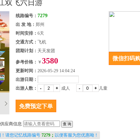
丽江双飞六日游
7279
线路编号：
出 发 地：
郑州
时间安排：
6天
交通方式：
飞机
团期计划：
天天发团
微信扫码
3580
参考价格：
￥
更新时间：
2026-05-29 14:04:24
出游日期：
-
+
-
+
出游人数：
成人
儿童
供应商信息
期！请您记忆线路编号
7279；
以便客服为您优惠呦！