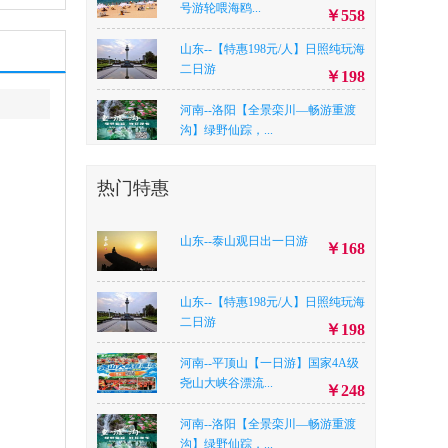
号游轮喂海鸥...
￥558
山东--【特惠198元/人】日照纯玩海
二日游
￥198
河南--洛阳【全景栾川—畅游重渡
沟】绿野仙踪，...
￥景区 农家：338元/人，
热门特惠
精品 民宿：368元/人
河南--新乡八里沟天界山两日游
山东--泰山观日出一日游
￥299
￥168
山东--【好“海”呦 纯玩三整天 准三
酒店含空调...
￥498
山东--【特惠198元/人】日照纯玩海
二日游
￥198
河南--平顶山尧山天河（地心洞
天）漂流一日游
￥228
河南--平顶山【一日游】国家4A级
尧山大峡谷漂流...
河南--【全景栾川王牌山水】老君
￥248
山、重渡沟398元...
￥398
河南--洛阳【全景栾川—畅游重渡
河南--南阳【“央妈”推荐 暑期玩水
沟】绿野仙踪，...