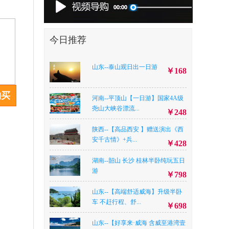
今日推荐
山东--泰山观日出一日游
￥168
购买
河南--平顶山【一日游】国家4A级
尧山大峡谷漂流...
￥248
陕西--【高品西安 】赠送演出《西
安千古情》+兵...
￥428
湖南--韶山 长沙 桂林半卧纯玩五日
游
￥798
山东--【高端舒适威海】升级半卧
车 不赶行程、舒...
￥698
山东--【好享来·威海 含威至港湾壹