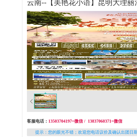
云南--【美艳花小语】昆明大理
客服电话：
13503704197=微信 / 13837060371=微信
提示：您的眼光不错；欢迎您电话议价及确认出团日