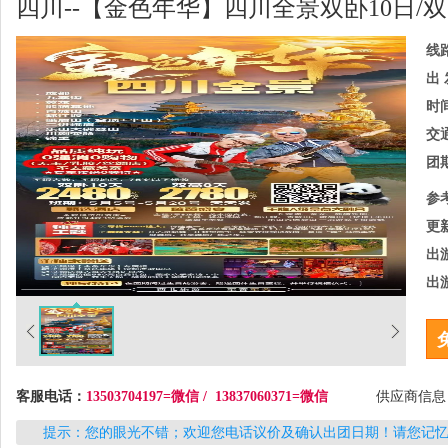
四川--【金色年华】四川全景双卧10日/
线
出 
时
交
团
参
更
出
出
客服电话：
13503704197=微信 / 13837060371=微信
供应商信
提示：您的眼光不错；欢迎您电话议价及确认出团日期！请您记