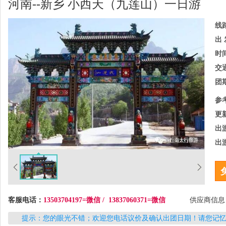
河南--新乡 小西天（九莲山）一日游
线
出 
时
交
团
参
更
出
出
客服电话：
13503704197=微信 / 13837060371=微信
供应商信
提示：您的眼光不错；欢迎您电话议价及确认出团日期！请您记