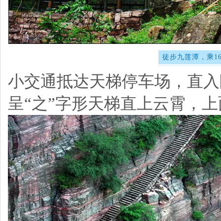
徒步九莲潭，乘1
小交通抵达天梯停车场，直入
呈“之”字形天梯直上云霄，