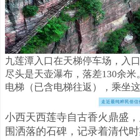
九莲潭入口在天梯停车场，入
尽头是天壶瀑布，落差130余米
电梯
（已含电梯往返）
，乘坐
走近最纯粹民俗信
小西天西莲寺自古香火鼎盛，
围洒落的石碑，记录着清代时