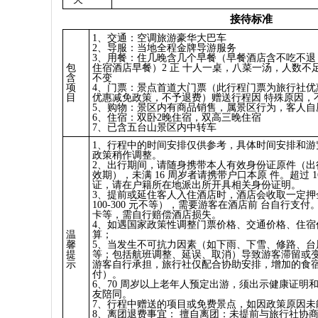
接待标准
1、交通：空调旅游豪华大巴车
2、导服：当地全程金牌导游服务
3、用餐：住几晚含几个早餐（早餐酒店含不吃不退
包
住宿酒店早餐）2 正 十人一桌，八菜一汤，人数
含
不变
项
4、门票：景点首道大门票（此行程门票为旅行社优
目
优惠减免政策，不予退费）赠送行程因 特殊原因，
5、购物：景区内有商品销售，属景区行为，客人自
6、住宿：双卧2晚住宿，双高三晚住宿
7、已含五台山景区内中转车
1、行程中的时间安排仅供参考，具体时间安排和游
政策稍作调整。
2、出行期间，请随身携带本人有效身份证原件（出
效期），未满 16 周岁者请携带户口本原 件。超过 
证，请在户籍所在地派出所开具相关身份证明。
3、提前或延住客人入住酒店时，酒店会收取一定押
100-300 元不等），需要游客在酒店前 台自行支
卡等，需自行赔偿酒店损失。
4、如遇国家政策性调整门票价格、交通价格、住宿
温
算；
馨
5、当发生不可抗力因素（如下雨、下雪、修路、台
提
等；包括航班调整、延误、取消）导致游客滞留或
示
游客自行承担，旅行社仅配合协助安排，增加的食
付）。
6、70 周岁以上老年人预定出游，须出示健康证明
友陪同。
7、行程中赠送的项目或免费景点，如因政策原因未
8、离团退费事宜： 擅自离团：未提前与旅行社协