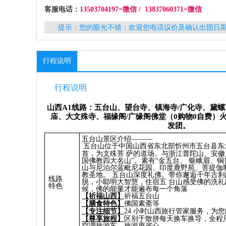
客服电话：
13503704197=微信 / 13837060371=微信
提示：您的眼光不错；欢迎您电话议价及确认出团日
行程说明
行程说明
山西
A1
线
路：五台山、望台寺、
镇
海寺
/
广化寺、黛螺
庙
、大文殊寺、福
缘阁
/
广
缘阁
佛堂（
0
购
物
0
自
费
）
发团
。
五台山景区介绍———
五台山位于中国山西省东北部忻州市五台县东
首，为文殊菩 萨的道场。与浙江普陀山、安徽
国佛教四大名山”。素有“金五台、 银峨眉、
山与尼泊尔蓝毗尼花园、印度鹿野苑、菩提伽
教圣地。 五台山深度礼佛。带你邂逅千年古
线路
脱，小聪明大智慧，住宿五 台山感受佛的洗
特色
候，佛的能量才能遍布每一个角落
【祈福山西】
祈福五台山
【膳食特色】
佛国素斋等
【专注细节】
24 小时山西旅行管家服务，为
【尊享旅程】
区别于散拼每天换车换导，全程
空调旅游车，旅游更省心