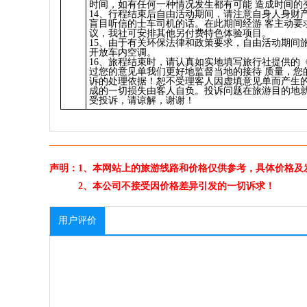
时间，如有任何一种情况发生都有可能 造成时间的
14、行程结束后自由活动期间，请注意自身人身财
盲目听信的士车司机的话。在此期间经游 客主动要
议，我社可安排其他另付费特色体验项目。
15、由于有关环保法律和政策要求，自由活动期间
开放车内空调。
16、旅程结束时，请认真如实地填写旅行社提供的
过您的意见单我们更好地监督当地的接待 质量，您
诉的处理依据！恕不受理客人因虚填意见单而产生
成的一切损失由客人自负。投诉问题在旅游目的地
受投诉，请谅解，谢谢！
声明：1、本网站上的旅游线路和价格仅供参考，具体价格及
2、本公司不接受因价格差异引发的一切诉求！
用户评价