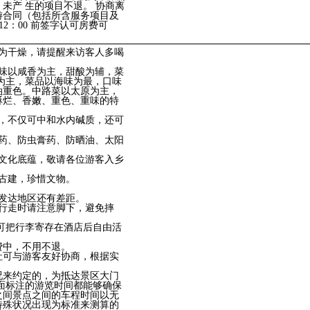
未产 生的项目不退。 协商离
游合同（包括所含服务项目及
2：00 前签字认可房费可
为干燥，请提醒来访客人多喝
味以咸香为主，甜酸为辅，菜
为主，菜品以海味为最，口味
油重色。中路菜以太原为主，
酥烂、香嫩、重色、重味的特
，不仅可中和水内碱质，还可
药、防虫膏药、防晒油、太阳
文化底蕴，敬请各位游客入乡
古建，珍惜文物。
发达地区还有差距。
行走时请注意脚下，避免摔
人可把行李寄存在酒店后自由活
费中，不用不退。
社可与游客友好协商，根据实
况来约定的，为抵达景区大门
面标注的游览时间都能够确保
之间景点之间的车程时间以无
特殊状况出现为标准来测算的