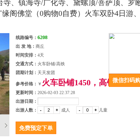
台寺、镇海寺/广化寺、黛螺顶/菩萨顶、罗
广缘阁佛堂（0购物0自费）火车双卧4日游
6208
线路编号：
出 发 地：
商丘
时间安排：
4天
交通方式：
火车卧铺/高铁
团期计划：
天天发团
微信扫码
火车卧铺1450，高铁1780
参考价格：
￥
更新时间：
2026-02-03 22:37:28
出游日期：
-
+
-
+
出游人数：
成人
儿童