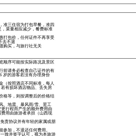
，准三住宿为打包早餐，准四
不足，菜量相应减少，餐费标准
惠打包价，任何证件不再享受
不去不退
愿购买，与旅行社无关
览顺序可能按实际路况及景区
行前请务必检查自己证件的有
16 岁的游客若没有办理身份
金（按照酒店不同标准，每人
付。若有损坏酒店物品、丢失房
价格等，则按调整后的价格结
风、地震、暴风雨/雪、罢工
变更行程而产生的额外费用由
宿费用由旅游者承担（山西现
和免责协议并有年轻的家属或朋
能参加，不退还任何费用。
商一致并签字认可，视为本旅游