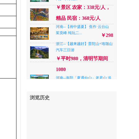
￥景区 农家：338元/人，
河南--洛阳【全景栾川—畅游重渡
沟】绿野仙踪，...
精品 民宿：368元/人
￥景区 农家：338元/人，
河南--【画中盛夏】 焦作·云台山
茱萸峰 纯玩二...
精品 民宿：368元/人
￥298
湖北--暑期爆款—特种兵出行5A武
浙江--【越来越好】普陀山+珞珈山
功山+5A橘子洲...
汽车三日游
￥788
￥平时980，清明节期间
山东--【尊享双岛 威海刘公岛|养马
岛】网红威海...
￥798
1080
河南--新乡八里沟一日游
河南--洛阳「夏遇仙山」老君山.追
￥158
梦谷.鸡冠洞.纯...
山东--高端游，临沂海洋世界+琅琊
￥精品快捷¥338/人，四星
古城+多岛海+准...
￥358
浏览历史
品质¥ 368元/人，准五品质
河南--焦作【中国版“仙本那”——
峰林峡】碧水...
￥198
42
山东--泰山观日出一日游
河南--南阳【“央妈”推荐 暑期玩水
￥168
新去处 升级...
￥398