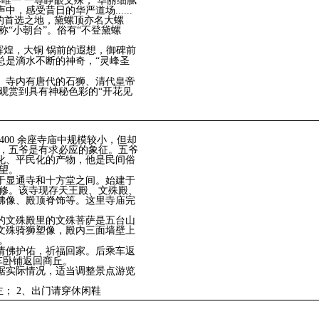
唯一 一尊睁眼文殊， 华丽细腻
感受昔日的华严道场......
的首选之地，黛螺顶亦名大螺
称“小朝台”。俗有“不登黛螺
辉煌，大铜 锅前的遐想，御碑前
总是滴水不断的神奇，“灵峰圣
。寺内有唐代的石狮、清代皇帝
观赏到具有神秘色彩的“开花见
400 余座寺庙中规模较小，但却
中，五爷是有求必应的象征。五爷
化、平民化的产物，他是民间俗
望。
于显通寺和十方堂之间。始建于
重修。该寺现存天王殿、文殊殿、
佛像、殿顶脊饰等。这里寺庙完
的文殊殿里的文殊菩萨是五台山
文殊骑狮塑像，殿内三面墙壁上
。
请佛护佑，祈福回家。后乘车返
火车卧铺返回商丘。
据实际情况，适当调整景点游览
； 2、出门请穿休闲鞋
！