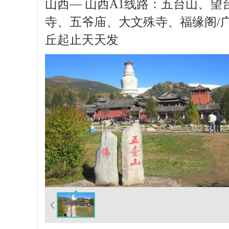
山西— 山西A1线路：五台山、望
寺、五爷庙、大文殊寺、福缘阁/
丘起止天天发