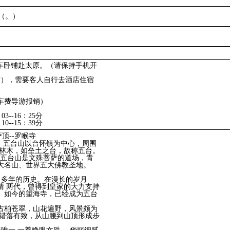
丘（。）
分的火车卧铺赴太原。（请保持手机开
右），需要客人自行去酒店住宿
）
车费导游报销）
03--16：25分
10--15：39分
顶--罗睺寺
小时）五台山以台怀镇为中心，周围
无林木，如垒土之台，故称五台。
”。五台山是文殊菩萨的道场，青
大名山、世界五大佛教圣地。
0 多年的历史。在漫长的岁月
清 两代，曾得到皇家的大力支持
。如今的望海寺，已经成为五台
古柏苍翠，山花遍野，风景颇为
，错落有致，从山腰到山顶形成步