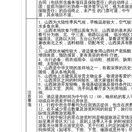
合同（包括所含服务项目及保险责任）的自动终止，
团：提前与旅行社协商一致并签字认可，视为本旅
保险责任）的自动终止，未产生 的门票可退，中午 1
退，其余项目不退。
1、山西为大陆性季风气候，早晚温差较大，空气较
水多食水果。
2、山西本地饮食习惯以面食为主。山西菜的基本风
肴可分为南、北、中三派。南路以运城、 临汾地区
偏清淡。北路以大同、五台山为代表，菜肴讲究重
兼收南北之长，选料精细，切配考究，山西菜具有
点。
3、山西饮水碱性较大，请适量食用山西特产老陈醋
增强体质，预防感冒，更有美容的奇特 疗效。
4、出行必备：雨衣或雨伞、运动鞋、感冒药、肠胃
帽、太阳镜等。
5、山西是中华文明的发祥地之一，有着深厚的历史
随俗，遵从各地风俗。
6、山西地上古建筑及珍贵文物众多，敬请游客爱护
7、山西景区之间的时间较长，请大家做好准备。
8、山西旅游开发较晚，各项基础设施及接待条件比
9、酒店大堂、房间、洗手间及餐厅多为光滑地面，
注
倒。
意
10、酒店退房时间为中午的 12：00，晚班机的客
事
动或自补房差开钟点房休息。
项
11、行程中所含早餐均为住宿酒店提供，包含在房
12、在不减少景点数量及游览时间的前提下，旅行
际情况调整游览顺序。
13、行程中标注的景点游览时间是根据旅游正常情
始至离开景区大门止；原则上淡季人不多 的时候前
游客充分将景点游览完毕。关于行程上约定的城市
特殊情况（如堵车、下雨、下雪、修路或意外等）