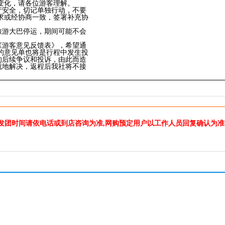
变化，请各位游客理解。
产安全，切记单独行动，不要
求或经协商一致，签署补充协
旅游大巴停运，期间可能不会
《游客意见反馈表》，希望通
的意见单也将是行程中发生投
的后续争议和投诉，由此而造
就地解决，返程后我社将不接
发团时间请依电话或到店咨询为准,网购预定用户以工作人员回复确认为准