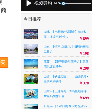
睺
、商
今日推荐
湖北--【坐着游轮进重庆】船游长
江：连续坐8个小...
￥899
山东--【特惠198元/人】日照纯玩海
二日游
￥198
江苏— 【至尊连云港亲子游】深度
购买
纯玩连云港4A...
￥298
山西--【峡谷柔情】——山西长治♥
壶关八泉峡纯...
￥378
山东--【王牌青岛】青岛极地海洋
世界+动物园+青...
￥699
日照— 【五星日照 纯玩海 坚决不