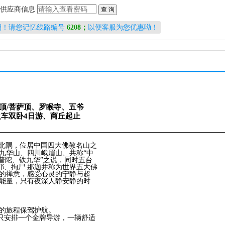
供应商信息
期！请您记忆线路编号
6208；
以便客服为您优惠呦！
顶
/
菩
萨顶
、
罗
睺寺、五
爷
火
车
双卧
4
日游、商丘起止
北隅，位居中国四大佛教名山之
九华山、四川峨眉山、共称“中
铜普陀、铁九华”之说，同时五台
耶、拘尸 那迦并称为世界五大佛
刹的禅意，感受心灵的宁静与超
礼能量，只有夜深人静安静的时
您的旅程保驾护航。
只安排一个金牌导游，一辆舒适