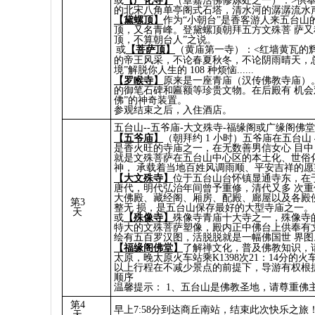
或
【广化寺】
（章嘉活佛修炼处之一）：>供奉
的北宋八角单亭阁式石塔，清水河的潺潺流水声中，
【黛螺顶】
作为“小朝台”是香客游人来五台山
顶，又名青峰。登黛螺顶朝拜五方文殊菩 萨又
顶，不算朝台人”之说。
或
【菩萨顶】
（黄庙第一寺）：<红墙黄瓦的
的帝王风采，不论春夏秋冬，不论阴雨晴天，
境”解脱你人生的 108 种烦恼......
【罗睺寺】
原来是一座青庙（汉传佛教寺庙）
的御笔石碑和匾额等珍贵文物。在后殿有 机会
佛”的神奇装置。
参观结束之后，入住酒店。
五台山--五爷庙-大文殊寺-福缘阁或广缘阁佛堂
【五爷庙】
（朝拜约 1 小时）五爷庙在五台山 
是香火旺的寺庙之一，在无数善男信女心 目
就是文殊菩萨在五台山中心区的本土化、世俗
神， 承载着当地百姓风调雨顺、平安吉祥的愿
【大文殊寺】
位于五台山台怀镇显通寺东，在
唐代，明代弘治年间曾予重修，清代又多 次
大佛殿、藏经阁、厢房、配殿、廊屋以及各殿
第3
整无 损，是五台山保存最好的大型寺庙之一。
天
或
【殊像寺】
殊像寺青庙十大寺之一，殊像寺
特大的文殊菩萨塑像，殿内正中佛台上供奉有
绘有五百罗汉图，活脱脱就是一幅佛国世 界图
【福缘阁佛堂】
了解禅文化，普及佛教知识，
太原，晚太原火车站乘K1398次21：14分的
以上行程在不减少景点的前提下，导游有权根
顺序
温馨提示： 1、五台山是佛教圣地，请尊重佛主
第4
早上7:58分到达商丘南站，结束此次快乐之旅
天