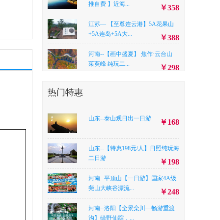
推自费 】近海...
￥358
江苏— 【至尊连云港】5A花果山
+5A连岛+5A大...
￥388
河南--【画中盛夏】 焦作·云台山
茱萸峰 纯玩二...
￥298
河南--《王者峡谷★全军出击》 信
热门特惠
阳金刚台峡谷漂...
￥238
河北--A线路：东太行 京娘湖两日
山东--泰山观日出一日游
￥168
游/B线路：东...
￥A线路198，B线路218
山东--【特惠198元/人】日照纯玩海
河南--平顶山3号线【（白+黑）放
二日游
肆玩】【尧山天...
￥198
￥368
河南--洛阳【王牌对王牌】尧山大
河南--平顶山【一日游】国家4A级
峡谷漂流VS老...
尧山大峡谷漂流...
￥398
￥248
河南--洛阳【王牌山水】王府竹
河南--洛阳【全景栾川—畅游重渡
海”+天河大峡谷纯...
￥298
沟】绿野仙踪，...