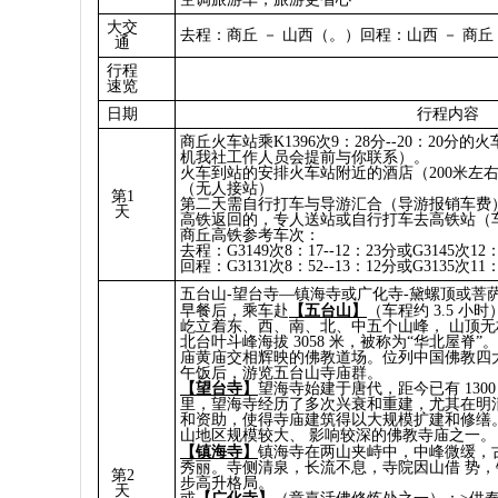
大交
去程：商丘 － 山西（。）回程：山西 － 商
通
行程
速览
日期
行程内容
商丘火车站乘K1396次9：28分--20：20
机我社工作人员会提前与你联系）。
火车到站的安排火车站附近的酒店（200米左
（无人接站）
第1
第二天需自行打车与导游汇合（导游报销车费
天
高铁返回的，专人送站或自行打车去高铁站（
商丘高铁参考车次：
去程：G3149次8：17--12：23分或G3145次12：
回程：G3131次8：52--13：12分或G3135次11：
五台山-望台寺—镇海寺或广化寺-黛螺顶或菩萨
早餐后，乘车赴
【五台山】
（车程约 3.5 
屹立着东、西、南、北、中五个山峰， 山顶
北台叶斗峰海拔 3058 米，被称为“华北屋脊
庙黄庙交相辉映的佛教道场。位列中国佛教四
午饭后，游览五台山寺庙群。
【望台寺】
望海寺始建于唐代，距今已有 130
里，望海寺经历了多次兴衰和重建，尤其在明
和资助，使得寺庙建筑得以大规模扩建和修缮
山地区规模较大、 影响较深的佛教寺庙之一。
【镇海寺】
镇海寺在两山夹峙中，中峰微缓，
秀丽。寺侧清泉，长流不息，寺院因山借 势
第2
步高升格局。
天