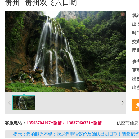
贵州--贵州双飞六日哟
线
出 
时
交
团
参
更
出
出
客服电话：
13503704197=微信 / 13837060371=微信
供应商信
提示：您的眼光不错；欢迎您电话议价及确认出团日期！请您记