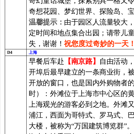
奇幻童话城堡，探索别具一格又令
奇想花园、梦幻世界、探险岛、
温馨提示：
由于园区人流量较大
定时间和地点集合出园；请带儿
失，谢谢！
祝您度过奇妙的一天
D4
上海
早餐后车赴
【南京路】
自由活动
开埠后最早建立的一条商业街，
开放的窗口，也是国内外购物者
时）：外滩位于上海市中心区的
上海观光的游客必到之地。外滩又
浦江，西面为哥特式、罗马式、巴
大楼，被称为“万国建筑博览群”