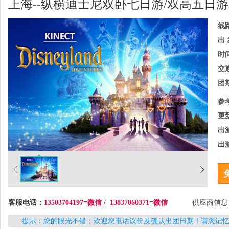
上海--纵横迪士尼双卧七日游/双高五日游
线
出 
时
交
团
参
更
出
出
客服电话：
13503704197=微信 / 13837060371=微信
供应商信
提示：您的眼光不错；欢迎您电话议价及确认出团日期！请您记