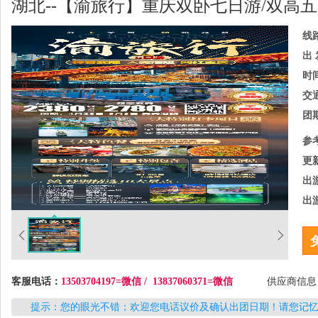
湖北--【渝旅行】重庆双卧七日游/双高
线
出 
时
交
团
参
更
出
出
客服电话：
13503704197=微信 / 13837060371=微信
供应商信
提示：您的眼光不错；欢迎您电话议价及确认出团日期！请您记