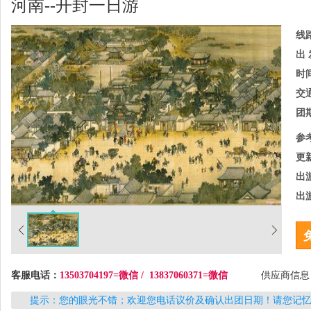
河南--开封一日游
线
出 
时
交
团
参
更
出
出
客服电话：
13503704197=微信 / 13837060371=微信
供应商信
提示：您的眼光不错；欢迎您电话议价及确认出团日期！请您记